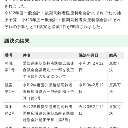
されました。
令和2年度一般会計・後期高齢者医療特別会計のそれぞれの補
正予算、令和3年度一般会計・後期高齢者医療特別会計のそれ
ぞれの予算など11議案と請願1件が審議されました。
議決の結果
番号
件名
議決年月日
結果
発議
愛知県後期高齢者医療広域連
令和3年2月12
原案可
第1号
合議会会議規則の一部を改正
日
決
する規則の制定について
議案
令和2年度愛知県後期高齢者
令和3年2月12
原案可
第1号
医療広域連合一般会計補正予
日
決
算（第3号）
議案
令和2年度愛知県後期高齢者
令和3年2月12
原案可
第2号
医療広域連合後期高齢者医療
日
決
特別会計補正予算（第3号）