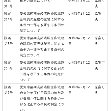
議案
権利の放棄について
令和3年2月12
原案可
第3号
日
決
議案
愛知県後期高齢者医療広域連
令和3年2月12
原案可
第4号
合職員の服務の宣誓に関する
日
決
条例の一部を改正する条例の
制定について
議案
愛知県後期高齢者医療広域連
令和3年2月12
原案可
第5号
合職員の育児休業等に関する
日
決
条例の一部を改正する条例の
制定について
議案
愛知県後期高齢者医療広域連
令和3年2月12
原案可
第6号
合職員の給与に関する条例の
日
決
一部を改正する条例の制定に
ついて
議案
愛知県後期高齢者医療広域連
令和3年2月12
原案可
第7号
合会計年度任用職員の給与及
日
決
び費用弁償に関する条例の一
部を改正する条例の制定につ
いて