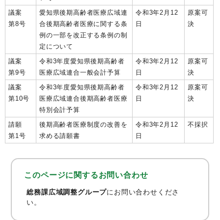
議案
愛知県後期高齢者医療広域連
令和3年2月12
原案可
第8号
合後期高齢者医療に関する条
日
決
例の一部を改正する条例の制
定について
議案
令和3年度愛知県後期高齢者
令和3年2月12
原案可
第9号
医療広域連合一般会計予算
日
決
議案
令和3年度愛知県後期高齢者
令和3年2月12
原案可
第10号
医療広域連合後期高齢者医療
日
決
特別会計予算
請願
後期高齢者医療制度の改善を
令和3年2月12
不採択
第1号
求める請願書
日
このページに関する
お問い合わせ
総務課広域調整グループ
にお問い合わせくださ
い。