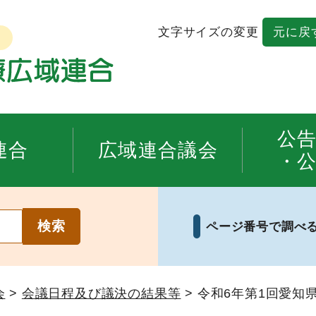
文字サイズの変更
元に戻
公
連合
広域連合議会
・
ページ番号で調べ
会
>
会議日程及び議決の結果等
> 令和6年第1回愛