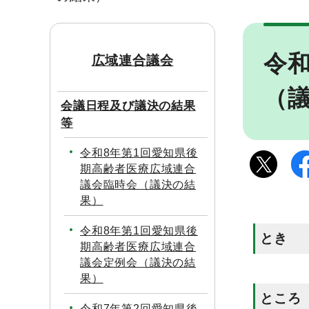
令
広域連合議会
（
会議日程及び議決の結果
等
令和8年第1回愛知県後
期高齢者医療広域連合
議会臨時会（議決の結
果）
令和8年第1回愛知県後
とき
期高齢者医療広域連合
議会定例会（議決の結
果）
ところ
令和7年第2回愛知県後