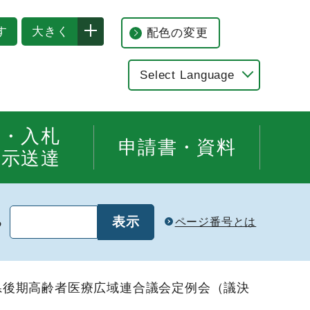
す
大きく
配色の変更
Select Language
告・入札
申請書・資料
公示送達
る
ページ番号とは
知県後期高齢者医療広域連合議会定例会（議決