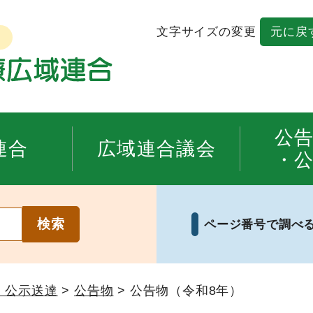
文字サイズの変更
元に戻
公
連合
広域連合議会
・
ページ番号で調べ
・公示送達
>
公告物
> 公告物（令和8年）