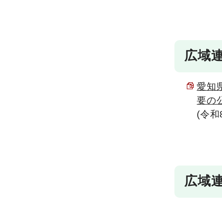
広域
愛知
要の公
(令
広域